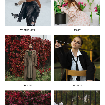
Winter love
март
autumn
women