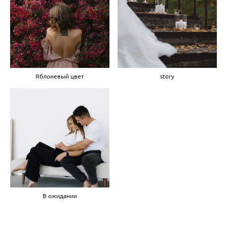
Яблоневый цвет
story
В ожидании